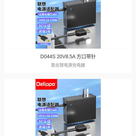
D044S 20V8.5A 方口带针
氮化镓电源充电器